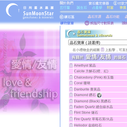
在小禮物盒的縮圖
上點擊，可直
Amethyst 紫晶
Calcite 方解石(橙、紅)
Chalcedony (Pink) 粉玉髓
Coral 珊瑚
Danburite 賽黃晶
Diamond 鑽石
Diamond (Black) 黑鑽石
Faden Quartz 縫合線水晶
Flint Stone 燧石
Fire Quartz 草莓石英/火晶
Heliodor 金綠柱石