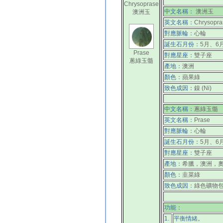
Chrysoprase
中文名稱：
澳洲玉
澳洲玉
英文名稱：
Chrysopras
對應脈輪：
心輪
誕生石月份：
5月、6
Prase
對應星座：
雙子座
蔥綠玉髓
產地：
澳洲
顏色：
蘋果綠
致色成因：
鎳 (Ni)
中文名稱：
蔥綠玉髓
英文名稱：
Prase
對應脈輪：
心輪
誕生石月份：
5月、6
對應星座：
雙子座
產地：
希臘，澳洲，奧
顏色：
韭菜綠
致色成因：
綠色礦物
功能：
1.
平衡情緒。