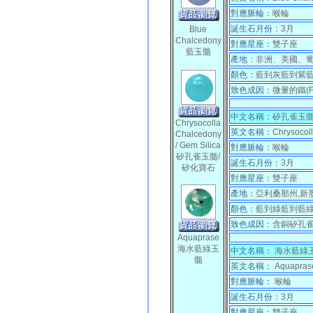
對應脈輪：
喉輪
誕生石月份：
3月
Blue
Chalcedony
對應星座：
雙子座
藍玉髓
產地：
非洲、美國、
顏色：
藍到灰藍到紫
致色成因：
微量的鐵(Fe
中文名稱：
矽孔雀玉髓
Chrysocolla
英文名稱：
Chrysocoll
Chalcedony
/ Gem Silica
對應脈輪：
喉輪
矽孔雀玉髓/
誕生石月份：
3月
矽化寶石
對應星座：
雙子座
產地：
亞利桑那州,新墨
顏色：
藍到綠藍到藍
致色成因：
含銅矽孔雀
Aquaprase
海水藍綠玉
中文名稱：
海水藍綠
髓
英文名稱：
Aquapras
對應脈輪：
喉輪
誕生石月份：
3月
對應星座：
雙子座