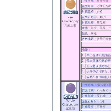
中文名稱：
粉紅玉髓
英文名稱：
Pink Chal
對應脈輪：
心輪
誕生石月份：
10月
Pink
Chalcedony
對應星座：
雙魚座
粉紅玉髓
產地：
印度、美國、
顏色：
粉紅
致色成因：
微量的鐵氧
功能：
1.
帶出善良和美好的
2.
帶出童真和樂於學
3.
粉玉髓啟發同理心
4.
令愛情保持動力，
5.
協助不修邊幅的人
中文名稱：
紫玉髓 /
英文名稱：
Purple Ch
對應脈輪：
眉心輪、
Purple
誕生石月份：
6月
Chalcedony
對應星座：
巨蟹座
紫玉髓