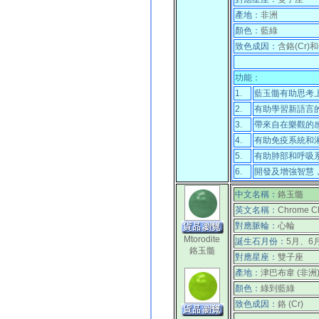
產地：
非洲
顏色：
藍綠
致色成因：
含鉻(Cr)和
功能：
1.
藍玉髓有助思考
2.
有助學習新語言
3.
帶來自在樂觀的
4.
有助免疫系統和
5.
有助肺部和呼吸
6.
開發及增強智慧
中文名稱：
鉻玉髓
英文名稱：
Chrome Ch
對應脈輪：
心輪
Mtorodite
誕生石月份：
5月、6
鉻玉髓
對應星座：
雙子座
產地：
津巴布韋 (非洲
顏色：
綠到藍綠
致色成因：
鉻 (Cr)