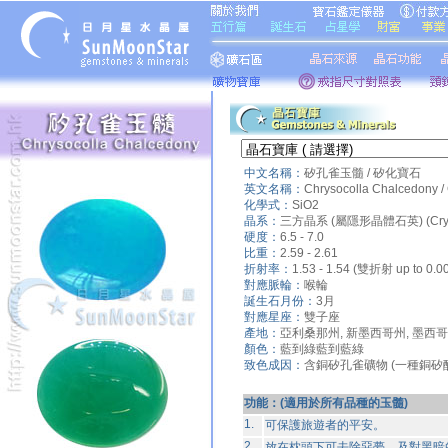
中文名稱：
矽孔雀玉髓 / 矽化寶石
英文名稱：
Chrysocolla Chalcedony /
化學式：
SiO2
晶系：
三方晶系 (屬隱形晶體石英) (Cryptocr
硬度：
6.5 - 7.0
比重：
2.59 - 2.61
折射率：
1.53 - 1.54 (雙折射 up to 0.0
對應脈輪：
喉輪
誕生石月份：
3月
對應星座：
雙子座
產地：
亞利桑那州, 新墨西哥州, 墨西哥,
顏色：
藍到綠藍到藍綠
致色成因：
含銅矽孔雀礦物 (一種銅矽
功能：(適用於所有品種的玉髓)
1.
可保護旅遊者的平安。
2.
放在枕頭下可去除惡夢，及對黑暗