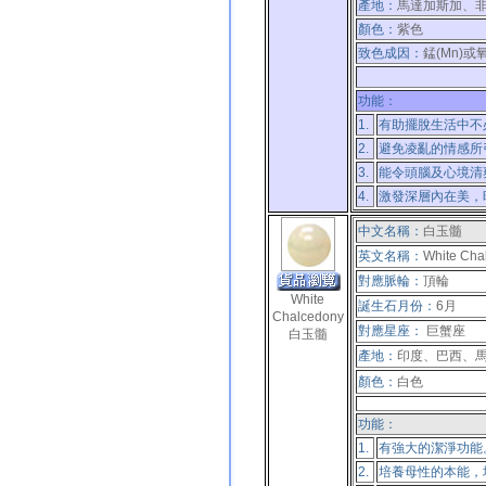
產地：
馬達加斯加、
顏色：
紫色
致色成因：
錳(Mn)或
功能：
1.
有助擺脫生活中不
2.
避免凌亂的情感所
3.
能令頭腦及心境清
4.
激發深層內在美，
中文名稱：
白玉髓
英文名稱：
White Cha
對應脈輪：
頂輪
White
誕生石月份：
6月
Chalcedony
對應星座：
巨蟹座
白玉髓
產地：
印度、巴西、
顏色：
白色
功能：
1.
有強大的潔淨功能
2.
培養母性的本能，