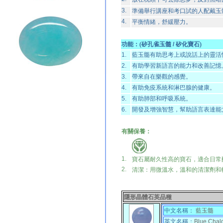
3.
準備舉行講座和考口試的人配戴玉
4.
平衡情緒，舒緩壓力。
功能：
(
矽孔雀玉髓 / 矽化寶石
)
1.
藍玉髓有助思考上或說話上的靈活
2.
有助學習新語言的能力和改善記憶
3.
帶來自在樂觀的感覺。
4.
有助免疫系統和淋巴腺的健康。
5.
有助肺部和呼吸系統。
6.
開發及增強智慧，幫助語言表達能
有關保養：
1.
寶石屬耐久性高的寶石，適合日常
2.
清潔：用微溫水，溫和的清潔劑和
隱形晶體石英品種
中文名稱：
藍玉髓
英文名稱：
Blue Chal