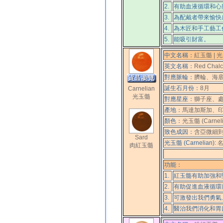
2.
有助血液循環和心
3.
為配戴者帶來愉快
4.
為木匠和手工藝工
5.
能吸引財富。
中文名稱：
紅玉髓 | 光
英文名稱：
Red Chalc
對應脈輪：
臍輪、海
誕生石月份：
8月
Carnelian
光玉髓
對應星座：
獅子座、
產地：
馬達加斯加、
顏色：
光玉髓 (Carne
致色成因：
含亞微細
Sard
光玉髓 (Carnelian):
肉紅玉髓
功能：
1.
紅玉髓有助加強和
2.
有助促進血液循環
3.
可激發出我們勇氣
4.
醫治我們消化和胃